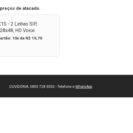
es
mais modernos de telefonia como URA e
es
gravação na nuvem, sem a necessidade de
preços de atacado.
uro
equipamentos caros ou sistemas paralelos.
as.
X1S - 2 Linhas SIP,
128x48, HD Voice
artão: 10x de R$ 19,70
OUVIDORIA: 0800 728 0550 - Telefone e
WhatsApp