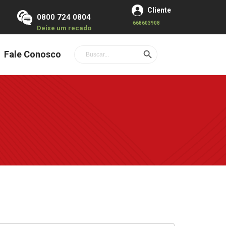
Cliente
0800 724 0804
668603908
Deixe um recado
Search Button
Search
Fale Conosco
for: