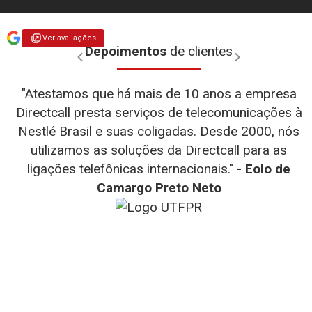
Ver avaliações
Depoimentos
de clientes
"Atestamos que há mais de 10 anos a empresa
Directcall presta serviços de telecomunicações à
Nestlé Brasil e suas coligadas. Desde 2000, nós
utilizamos as soluções da Directcall para as
- WEG
- D-link
ligações telefônicas internacionais."
- Eolo de
- Diego
- Henrique Fernandes Simão
- Teresa
- Totvs
Camargo Preto Neto
Fernando Alves
- Julia Falcin
- TMF
- UTRPR