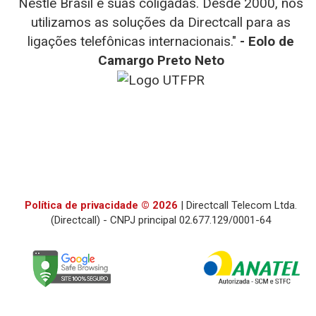
Nestlé Brasil e suas coligadas. Desde 2000, nós
utilizamos as soluções da Directcall para as
- WEG
- D-link
ligações telefônicas internacionais."
- Eolo de
- Diego
- Henrique Fernandes Simão
- Teresa
- Totvs
Camargo Preto Neto
Fernando Alves
- Julia Falcin
- TMF
- UTRPR
Política de privacidade © 2026
| Directcall Telecom Ltda.
(Directcall) - CNPJ principal 02.677.129/0001-64