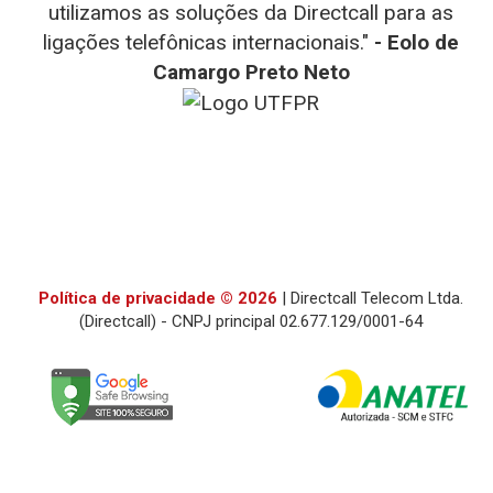
utilizamos as soluções da Directcall para as
- WEG
- D-link
ligações telefônicas internacionais."
- Eolo de
- Diego
- Henrique Fernandes Simão
- Teresa
- Totvs
Camargo Preto Neto
Fernando Alves
- Julia Falcin
- TMF
- UTRPR
Política de privacidade © 2026
| Directcall Telecom Ltda.
(Directcall) - CNPJ principal 02.677.129/0001-64