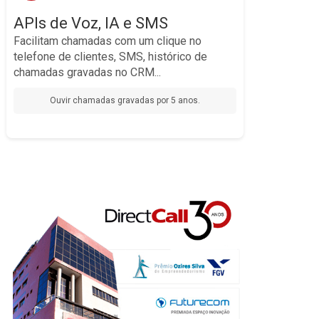
diretamente em seu CRM, e-commerce, software
Artificial
de logística ou qualquer sistema que sua empresa utilize.
APIs de Voz, IA e SMS
Com nossas APIs, você pode automatizar chamadas,
Facilitam chamadas com um clique no
transcrever conversas
enviar notificações via SMS,
resumos automáticos com
e até gerar
em tempo real
telefone de clientes, SMS, histórico de
para identificar oportunidades de negócio ou
IA
monitorar a qualidade do atendimento.
chamadas gravadas no CRM...
Oferecemos a flexibilidade e as ferramentas que seu
negócio precisa para inovar e se destacar no mercado.
Ouvir chamadas gravadas por 5 anos.