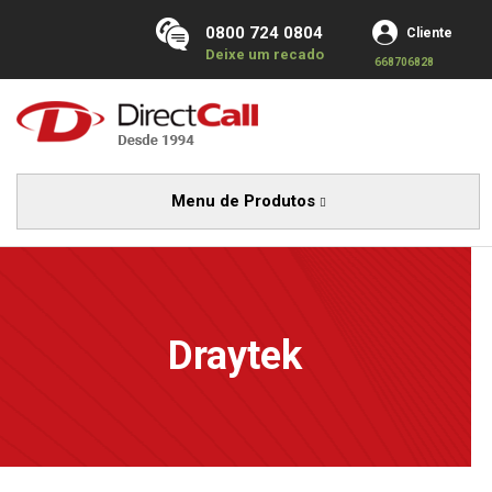
0800 724 0804
Cliente
Deixe um recado
668706828
Menu de Produtos
Draytek