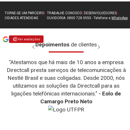
TORNE-SE UM PARCEIRO
|
TRABALHE CONOSCO
|
DESENVOLVEDORES
|
CIDADES ATENDIDAS
OUVIDORIA: 0800 728 0550 - Telefone e
WhatsApp
Ver avaliações
Depoimentos
de clientes
"Atestamos que há mais de 10 anos a empresa
Directcall presta serviços de telecomunicações à
Nestlé Brasil e suas coligadas. Desde 2000, nós
utilizamos as soluções da Directcall para as
- WEG
- D-link
ligações telefônicas internacionais."
- Eolo de
- Diego
- Henrique Fernandes Simão
- Teresa
- Totvs
Camargo Preto Neto
Fernando Alves
- Julia Falcin
- TMF
- UTRPR