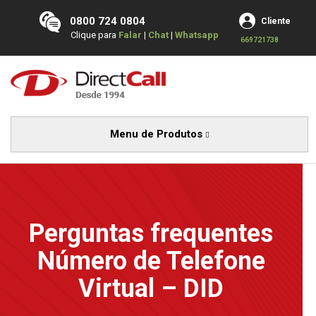
0800 724 0804
Cliente
Clique para
Falar
|
Chat
|
Whatsapp
669721738
Menu de Produtos
Perguntas frequentes
Número de Telefone
Virtual – DID