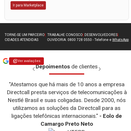
Ir para Marketplace
TORNE-SE UM PARCEIRO
|
TRABALHE CONOSCO
|
DESENVOLVEDORES
|
CIDADES ATENDIDAS
OUVIDORIA: 0800 728 0550 - Telefone e
WhatsApp
Ver avaliações
Depoimentos
de clientes
"Atestamos que há mais de 10 anos a empresa
Directcall presta serviços de telecomunicações à
Nestlé Brasil e suas coligadas. Desde 2000, nós
utilizamos as soluções da Directcall para as
- WEG
- D-link
ligações telefônicas internacionais."
- Eolo de
- Diego
- Henrique Fernandes Simão
- Teresa
- Totvs
Camargo Preto Neto
Fernando Alves
- Julia Falcin
- TMF
- UTRPR