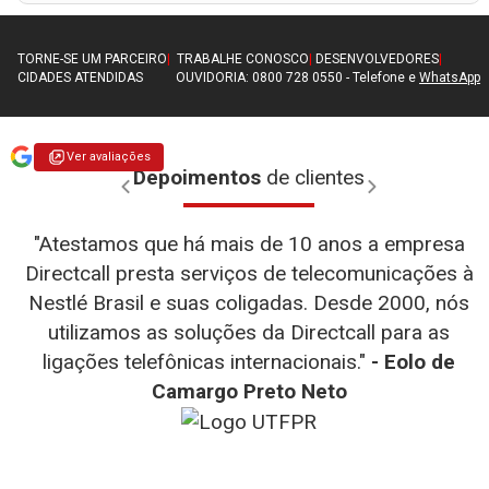
TORNE-SE UM PARCEIRO
|
TRABALHE CONOSCO
|
DESENVOLVEDORES
|
CIDADES ATENDIDAS
OUVIDORIA: 0800 728 0550 - Telefone e
WhatsApp
Ver avaliações
Depoimentos
de clientes
"Atestamos que há mais de 10 anos a empresa
Directcall presta serviços de telecomunicações à
Nestlé Brasil e suas coligadas. Desde 2000, nós
utilizamos as soluções da Directcall para as
- WEG
- D-link
ligações telefônicas internacionais."
- Eolo de
- Diego
- Henrique Fernandes Simão
- Teresa
- Totvs
Camargo Preto Neto
Fernando Alves
- Julia Falcin
- TMF
- UTRPR