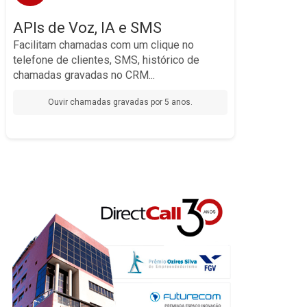
diretamente em seu CRM, e-commerce, software
Artificial
de logística ou qualquer sistema que sua empresa utilize.
APIs de Voz, IA e SMS
Com nossas APIs, você pode automatizar chamadas,
Facilitam chamadas com um clique no
transcrever conversas
enviar notificações via SMS,
resumos automáticos com
e até gerar
em tempo real
telefone de clientes, SMS, histórico de
para identificar oportunidades de negócio ou
IA
monitorar a qualidade do atendimento.
chamadas gravadas no CRM...
Oferecemos a flexibilidade e as ferramentas que seu
negócio precisa para inovar e se destacar no mercado.
Ouvir chamadas gravadas por 5 anos.