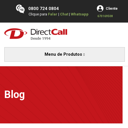
0800 724 0804
Cliente
Clique para
Falar
|
Chat
|
Whatsapp
670169508
Menu de Produtos
Blog