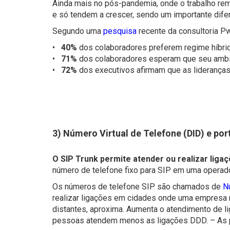
Ainda mais no pós-pandemia, onde o trabalho re
e só tendem a crescer, sendo um importante difere
Segundo uma
pesquisa
recente da consultoria P
•
40%
dos colaboradores preferem regime híbrid
•
71%
dos colaboradores esperam que seu ambien
•
72%
dos executivos afirmam que as lideranças
3) Número Virtual de Telefone (DID) e por
O SIP Trunk permite atender ou realizar lig
número de telefone fixo para SIP em uma operad
Os números de telefone SIP são chamados de
N
realizar ligações em cidades onde uma empresa 
distantes, aproxima. Aumenta o atendimento de l
pessoas atendem menos as ligações DDD. – As p