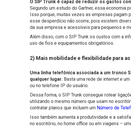
O SIP Trunk é capaz de reduzir os gastos com 
Segundo um estudo do Gartner, essa economia pod
Isso porque, muitas vezes as empresas pagam po
esse desperdício não ocorre, pois existem divers
da sua empresa e acessíveis para pequenos e m
Além disso, com o SIP Trunk os custos com a inf
uso de fios e equipamentos obrigatórios.
2) Mais mobilidade e flexibilidade para a
Uma linha telefônica associada a um tronco 
qualquer lugar.
Basta uma rede de internet e um 
ou no telefone IP do usuário.
Dessa forma, o SIP Trunk consegue rotear ligaçõe
utilizando o mesmo número que usam no escritório
contratar planos que incluem um
Número de Telefo
Isso também aumenta a produtividade e a satisfaçã
no escritório, no home office ou em viagens – u