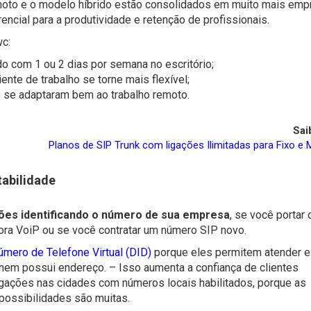
moto e o modelo híbrido estão consolidados em muito mais emp
ncial para a produtividade e retenção de profissionais.
wc:
o com 1 ou 2 dias por semana no escritório;
te de trabalho se torne mais flexível;
 se adaptaram bem ao trabalho remoto.
Sai
Planos de SIP Trunk com ligações Ilimitadas para Fixo e 
tabilidade
ações identificando o número de sua empresa
, se você portar 
ora VoiP ou se você contratar um número SIP novo.
úmero de Telefone Virtual (DID)
porque eles permitem atender e
nem possui endereço. – Isso aumenta a confiança de clientes
igações nas cidades com números locais habilitados, porque as
ossibilidades são muitas.