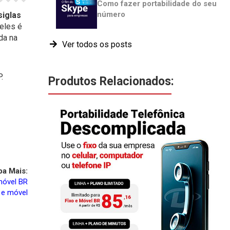
Como fazer portabilidade do seu
número
siglas
eles é
da na
Ver todos os posts
.
Produtos Relacionados:
ba Mais:
móvel BR
 e móvel