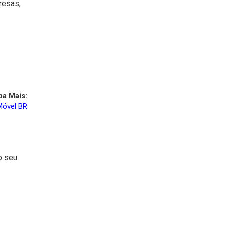
resas,
ba Mais:
Móvel BR
o seu