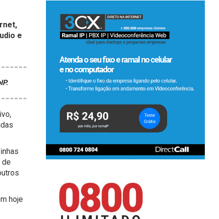
rnet,
udio e
IP.
ivo,
adas
linhas
s de
outros
ém hoje