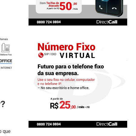
P?
o que