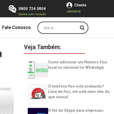
Cliente
0800 724 0804
668008048
Deixe um recado
Fale Conosco
Veja Também:
a
Como adicionar um Número Fixo
local ou nacional no WhatsApp
O telefone fixo está acabando?
 10/2022
Livre de fios, ele está mais vivo do
que nunca!
O fim do Skype para empresas: