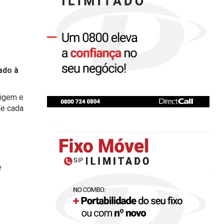
ado à
rigem e
de cada
e