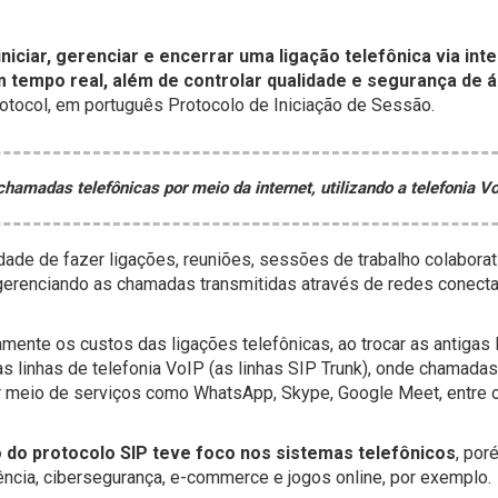
iniciar, gerenciar e encerrar uma ligação telefônica via inte
tempo real, além de controlar qualidade e segurança de á
rotocol, em português Protocolo de Iniciação de Sessão.
chamadas telefônicas por meio da internet, utilizando a telefonia Vo
dade de fazer ligações, reuniões, sessões de trabalho colaborat
 gerenciando as chamadas transmitidas através de redes conect
amente os custos das ligações telefônicas, ao trocar as antigas 
as linhas de telefonia VoIP (as linhas SIP Trunk), onde chamada
r meio de serviços como WhatsApp, Skype, Google Meet, entre 
o do protocolo SIP teve foco nos sistemas telefônicos
, por
ncia, cibersegurança, e-commerce e jogos online, por exemplo.