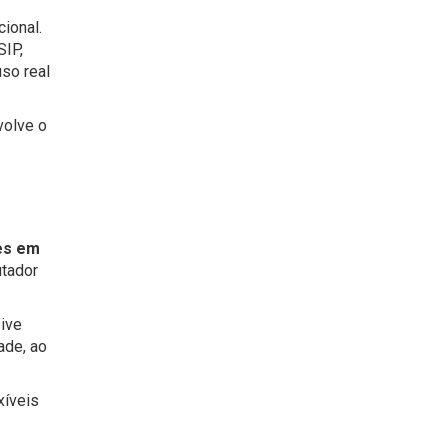
ional.
SIP,
uso real
volve o
ões em
utador
sive
ade, ao
xíveis