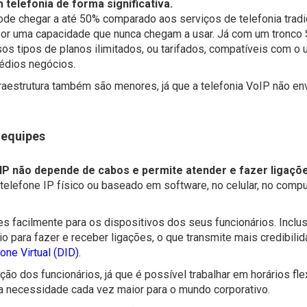
telefonia de forma significativa.
e chegar a até 50% comparado aos serviços de telefonia tradic
r uma capacidade que nunca chegam a usar. Já com um tronco 
os tipos de planos ilimitados, ou tarifados, compatíveis com o 
édios negócios.
raestrutura também são menores, já que a telefonia VoIP não en
s equipes
SIP não depende de cabos e permite atender e fazer ligaç
telefone IP físico ou baseado em software, no celular, no comp
s facilmente para os dispositivos dos seus funcionários. Inclu
 para fazer e receber ligações, o que transmite mais credibilid
ne Virtual (DID)
.
o dos funcionários, já que é possível trabalhar em horários fle
ma necessidade cada vez maior para o mundo corporativo.