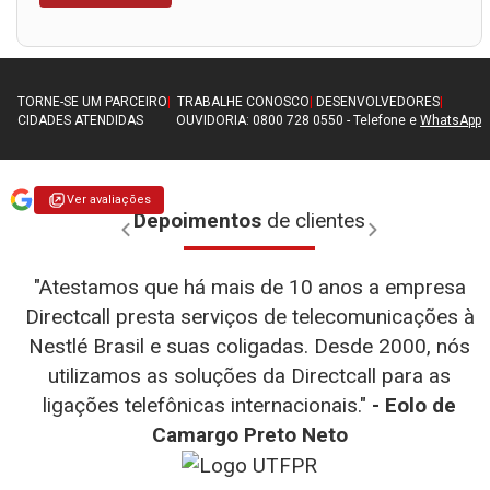
TORNE-SE UM PARCEIRO
|
TRABALHE CONOSCO
|
DESENVOLVEDORES
|
CIDADES ATENDIDAS
OUVIDORIA: 0800 728 0550 - Telefone e
WhatsApp
Ver avaliações
Depoimentos
de clientes
"Atestamos que há mais de 10 anos a empresa
Directcall presta serviços de telecomunicações à
Nestlé Brasil e suas coligadas. Desde 2000, nós
utilizamos as soluções da Directcall para as
- WEG
- D-link
ligações telefônicas internacionais."
- Eolo de
- Diego
- Henrique Fernandes Simão
- Teresa
- Totvs
Camargo Preto Neto
Fernando Alves
- Julia Falcin
- TMF
- UTRPR