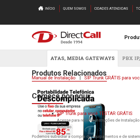
INÍCIO
QUEM SOMOS
CIDADES ATENDIDAS
TO
Produ
ATAS, MEDIA GATEWAYS
PBX IP
Produtos Relacionados
Manual de Instalação
|
SIP Trunk GRÁTIS para voc
Comece por aqui:
SIP Trunk para você TESTAR GRÁTIS
Acesse para receber Instruções de Instalação d
solução.
Podemos subsidiar a compra de equipamentos e de sistema