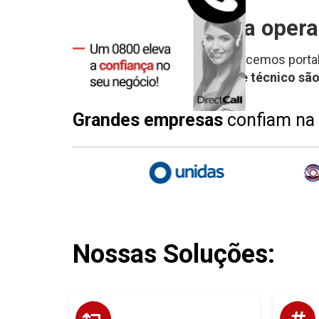
A Directcall é uma opera
Com alta disponibilidade, fornecemos porta
Nosso atendimento e suporte técnico são
Grandes empresas
confiam na 
Nossas Soluções:
sem
Modernize a telefonia da sua empresa
Mar
perder o número que seus clientes já
. Co