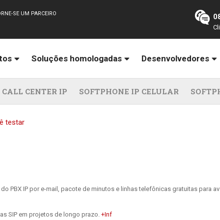
RNE-SE UM PARCEIRO
0
Cl
tos
Soluções homologadas
Desenvolvedores
, CALL CENTER IP
SOFTPHONE IP CELULAR
SOFTP
ê testar
o PBX IP por e-mail, pacote de minutos e linhas telefônicas gratuitas para ava
s SIP em projetos de longo prazo.
+Inf