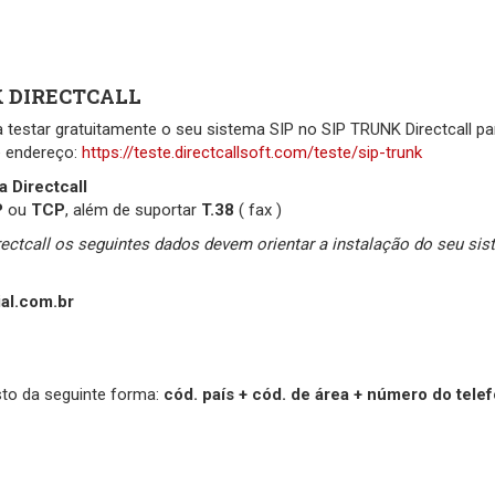
NK DIRECTCALL
estar gratuitamente o seu sistema SIP no SIP TRUNK Directcall pa
e endereço:
https://teste.directcallsoft.com/teste/sip-trunk
a Directcall
P
ou
TCP
, além de suportar
T.38
( fax )
tcall os seguintes dados devem orientar a instalação do seu si
ial.com.br
sto da seguinte forma:
cód. país + cód. de área + número do tele