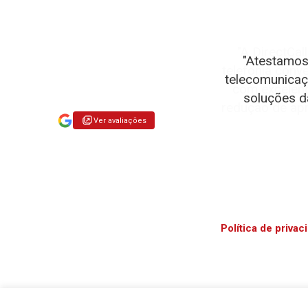
"Atestamos
telecomunicaçõ
soluções da
Ver avaliações
Política de priva