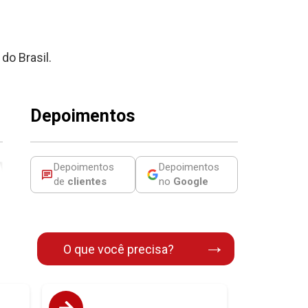
do Brasil.
Depoimentos
Depoimentos
Depoimentos
de
clientes
no
Google
→
O que você precisa?
número
Reduza o custo de chamadas com opcionais
 fixo.
avançados: