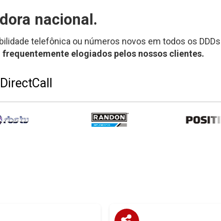
dora nacional.
bilidade telefônica ou números novos em todos os DDDs 
 frequentemente elogiados pelos nossos clientes.
DirectCall
que presença em outros centros de
Fale à vontade identificando o seu 
m um
sem escritórios físicos
negócios
Melhore os
fixo, com custo mensal