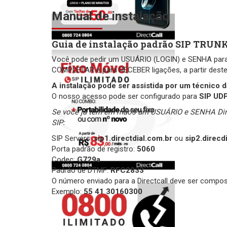
Manual de instalação
Guia de instalação padrão SIP TRU
Você pode pedir um USUÁRIO (LOGIN) e SENHA para t
COMPLETAR e para RECEBER ligações, a partir dest
A instalação pode ser assistida por um técnico d
O nosso acesso pode ser configurado para
SIP UD
Se você já tem em mãos um USUÁRIO e SENHA Direc
SIP:
SIP Servers:
sip1.directdial.com.br
ou
sip2.direcd
Porta padrão de registro:
5060
Codec:
G729a
Padrão de DTMF:
RFC2833
O número enviado para a Directcall deve ser compo
Exemplo:
55 41 30160300