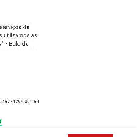
serviços de
s utilizamos as
."
-link
- Eolo de
- Diego
mão
resa
- Totvs
l 02.677.129/0001-64