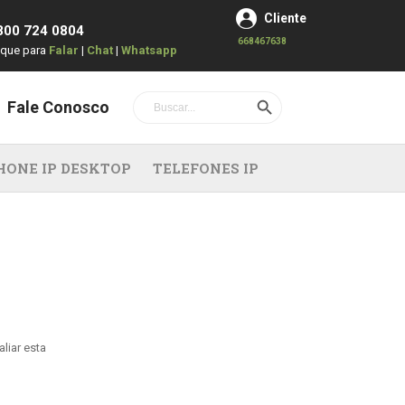
Cliente
800 724 0804
668467638
ique para
Falar
|
Chat
|
Whatsapp
Search Button
Search
Fale Conosco
for:
HONE IP DESKTOP
TELEFONES IP
liar esta