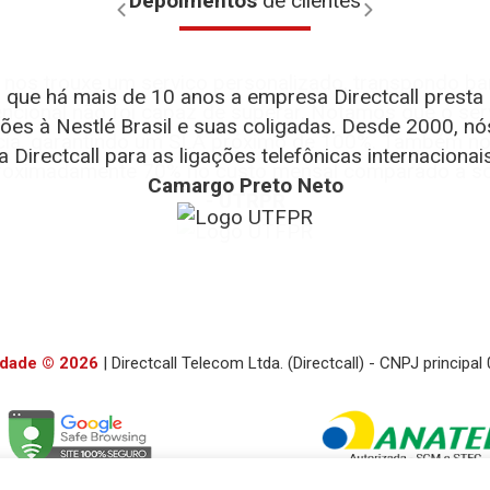
Depoimentos
de clientes
 que há mais de 10 anos a empresa Directcall presta 
es à Nestlé Brasil e suas coligadas. Desde 2000, nó
 Directcall para as ligações telefônicas internacionais
- WEG
- D
- Henrique Fernandes Si
- Te
Camargo Preto Neto
Fernando Alves
- Julia Falcin
- TMF
- UTRPR
cidade © 2026
| Directcall Telecom Ltda. (Directcall) - CNPJ principa