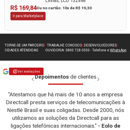
Linhas, LCD 132x48
R$ 169,84
Ou no cartão: 10x de R$ 19,30
Ir para Marketplace
TORNE-SE UM PARCEIRO
|
TRABALHE CONOSCO
|
DESENVOLVEDORES
|
CIDADES ATENDIDAS
OUVIDORIA: 0800 728 0550 - Telefone e
WhatsApp
Ver avaliações
Depoimentos
de clientes
"Atestamos que há mais de 10 anos a empresa
Directcall presta serviços de telecomunicações à
Nestlé Brasil e suas coligadas. Desde 2000, nós
utilizamos as soluções da Directcall para as
- WEG
- D-link
ligações telefônicas internacionais."
- Eolo de
- Diego
-
- Henrique Fernandes Simão
- Teresa