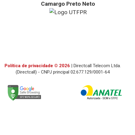
Camargo Preto Neto
Fernando Alves
Totvs
- Julia Falcin
- TMF
- UTRPR
Política de privacidade © 2026
| Directcall Telecom Ltda.
(Directcall) - CNPJ principal 02.677.129/0001-64