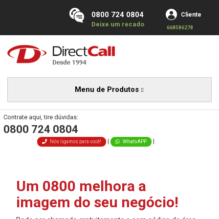
0800 724 0804
Cliente
Deixe um recado
668586278
Menu de Produtos
Contrate aqui, tire dúvidas:
0800 724 0804
|
|
Nós ligamos para você!
WhatsAPP
Um 0800 melhora a
imagem do seu negócio!